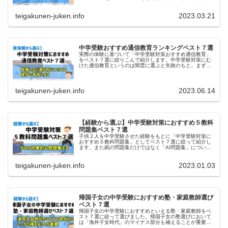
指導をと考えていればぜひお役立てください。
teigakunen-juken.info
2023.03.21
中学受験おすすめ通信教育ランキングベスト７選
実際の体験に基づいて「中学受験対策おすすめ通信教育」
をベスト７選に絞りこんで紹介します。中学受験対策にむ
けた通信教育というのは闇雲に選ぶと失敗のもと。まずは
通信教育スタイルと目的を一致させないとズレが生じ目的
達成できません。
teigakunen-juken.info
2023.06.14
【経験から選ぶ】中学受験対策におすすめ５教科
問題集ベスト７選
子供２人を中学受験させた経験をもとに「中学受験対策に
おすすめ５教科問題集」としてベスト７選に絞って紹介し
ます。また紙の問題集だけではなく「AI問題集」について
も解説します。
teigakunen-juken.info
2023.01.03
帰国子女の中学受験におすすめ塾・家庭教師選び
ベスト７選
帰国子女の中学受験におすすめといえる塾・家庭教師をベ
スト７選に絞って選びました。帰国子女の塾選びにおいて
は「海外子女時代」のマイナス部分も補えることが重要。
帰国子女における本質の問題解消へつながるおすすめの