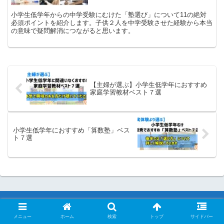
小学生低学年からの中学受験にむけた「塾選び」について11の絶対
必須ポイントを紹介します。子供２人を中学受験させた経験から本当
の意味で疑問解消につながると思います。
【主婦が選ぶ】小学生低学年におすすめ
家庭学習教材ベスト７選
小学生低学年におすすめ「算数塾」ベス
ト７選
メニュー
ホーム
検索
トップ
サイドバー
HOME
おすすめ情報