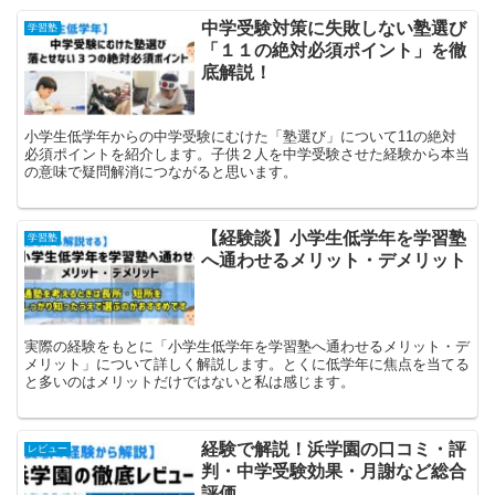
中学受験対策に失敗しない塾選び
学習塾
「１１の絶対必須ポイント」を徹
底解説！
小学生低学年からの中学受験にむけた「塾選び」について11の絶対
必須ポイントを紹介します。子供２人を中学受験させた経験から本当
の意味で疑問解消につながると思います。
【経験談】小学生低学年を学習塾
学習塾
へ通わせるメリット・デメリット
実際の経験をもとに「小学生低学年を学習塾へ通わせるメリット・デ
メリット」について詳しく解説します。とくに低学年に焦点を当てる
と多いのはメリットだけではないと私は感じます。
経験で解説！浜学園の口コミ・評
レビュー
判・中学受験効果・月謝など総合
評価