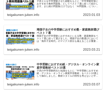
子供２人を中学受験させた経験をもとに「中学受験対策に
おすすめ５教科問題集」としてベスト７選に絞って紹介し
ます。また紙の問題集だけではなく「AI問題集」について
も解説します。
teigakunen-juken.info
2023.01.03
帰国子女の中学受験におすすめ塾・家庭教師選び
ベスト７選
帰国子女の中学受験におすすめといえる塾・家庭教師をベ
スト７選に絞って選びました。帰国子女の塾選びにおいて
は「海外子女時代」のマイナス部分も補えることが重要。
帰国子女における本質の問題解消へつながるおすすめの
塾・家庭教師です。
teigakunen-juken.info
2023.03.21
中学受験におすすめ紙・デジタル・オンライン家
庭学習教材ベスト10選
子供の中学受験餌出た知識をもとに「中学受験におすすめ
紙・デジタル・オンライン家庭学習教材」をベスト10選と
して抽出しました。教材スタイルの特性を考えないと中学
受験の難問対策ができないなど失敗します。
teigakunen-juken.info
2023.03.07