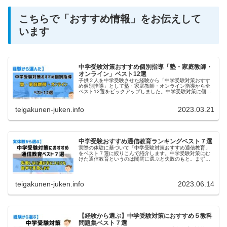
こちらで「おすすめ情報」をお伝えして
います
中学受験対策おすすめ個別指導「塾・家庭教師・
オンライン」ベスト12選
子供２人を中学受験させた経験から「中学受験対策おすす
め個別指導」として塾・家庭教師・オンライン指導から全
ベスト12選をピックアップしました。中学受験対策に個別
指導をと考えていればぜひお役立てください。
teigakunen-juken.info
2023.03.21
中学受験おすすめ通信教育ランキングベスト７選
実際の体験に基づいて「中学受験対策おすすめ通信教育」
をベスト７選に絞りこんで紹介します。中学受験対策にむ
けた通信教育というのは闇雲に選ぶと失敗のもと。まずは
通信教育スタイルと目的を一致させないとズレが生じ目的
達成できません。
teigakunen-juken.info
2023.06.14
【経験から選ぶ】中学受験対策におすすめ５教科
問題集ベスト７選