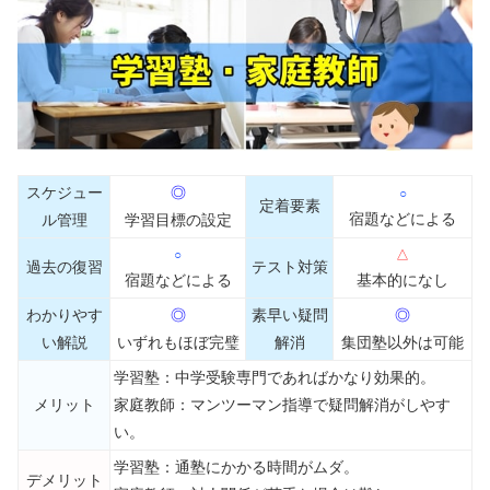
スケジュー
◎
○
定着要素
宿題などによる
ル管理
学習目標の設定
○
△
過去の復習
テスト対策
宿題などによる
基本的になし
わかりやす
◎
素早い疑問
◎
い解説
いずれもほぼ完璧
解消
集団塾以外は可能
学習塾：中学受験専門であればかなり効果的。
メリット
家庭教師：マンツーマン指導で疑問解消がしやす
い。
学習塾：通塾にかかる時間がムダ。
デメリット