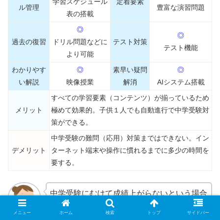
学習スケジュール
定着要素
ル管理
豊富な演習問題
表の搭載
◎
◎
過去の復習
ドリル問題などに
テスト対策
テスト機能
より可能
わかりやす
◎
素早い疑問
◎
い解説
映像授業
解消
AIシステム搭載
すべての学習要素（コンテンツ）が揃っているため
メリット
極めて効果的。子供１人でも自動進行で中学受験対
策ができる。
中学受験の難問（応用）対策まではできない。イン
デメリット
ターネット端末や操作に慣れるまでに多少の時間を
要する。
中学受験にむけて成績上がらないという場合
に、かなり効果的といえる学習スタイルがこ
メニュー
ホーム
検索
トップ
サイドバー