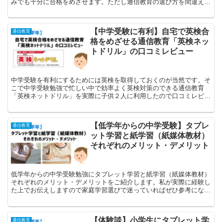
みでも十分に合格をめざせます。ただし通信教育の選び方を間違えな
いのがポイントです。
【中学受験に有利】自宅で英検合
通信教育
格をめざせる通信教育「英検ネッ
トドリル」の口コミレビュー
中学受験を有利にするためには英検を取得しておくのが当然です。そ
こで中学受験勉強で忙しい中で効率よく英検対策のできる通信教育
「英検ネットドリル」を実際に子供２人に利用したので口コミレビュ
ーしていきます。
【低学年からの中学受験】タブレ
通信教育
ット学習と紙学習（紙媒体教材）
それぞれのメリット・デメリット
低学年からの中学受験勉強にタブレット学習と紙学習（紙媒体教材）
それぞれのメリット・デメリットをご紹介します。私が実際に経験し
た上でお伝えしますので家庭学習選びで迷っていればぜひ参考になさ
ってみてください。
【体験談】小学生にタブレット学
通信教育