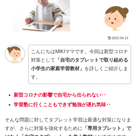
2022.04.13
こんにちはMIKIママです。今回は新型コロナ
対策として
「自宅のタブレットで取り組める
小学生
の
家庭学習教材
」
を詳しくご紹介しま
す。
新型コロナの影響で自宅から出られない‥
学習塾に行くこともできず勉強が遅れ気味‥
そんな問題に対してタブレット学習は最適な対策になりま
すが、さらに対策を強化するために
「専用タブレット」で