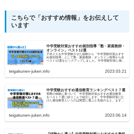
こちらで「おすすめ情報」をお伝えして
います
中学受験対策おすすめ個別指導「塾・家庭教師・
オンライン」ベスト12選
子供２人を中学受験させた経験から「中学受験対策おすす
め個別指導」として塾・家庭教師・オンライン指導から全
ベスト12選をピックアップしました。中学受験対策に個別
指導をと考えていればぜひお役立てください。
teigakunen-juken.info
2023.03.21
中学受験おすすめ通信教育ランキングベスト７選
実際の体験に基づいて「中学受験対策おすすめ通信教育」
をベスト７選に絞りこんで紹介します。中学受験対策にむ
けた通信教育というのは闇雲に選ぶと失敗のもと。まずは
通信教育スタイルと目的を一致させないとズレが生じ目的
達成できません。
teigakunen-juken.info
2023.06.14