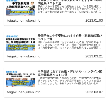
【経験から選ぶ】中学受験対策におすすめ５教科
問題集ベスト７選
子供２人を中学受験させた経験をもとに「中学受験対策に
おすすめ５教科問題集」としてベスト７選に絞って紹介し
ます。また紙の問題集だけではなく「AI問題集」について
も解説します。
teigakunen-juken.info
2023.01.03
帰国子女の中学受験におすすめ塾・家庭教師選び
ベスト７選
帰国子女の中学受験におすすめといえる塾・家庭教師をベ
スト７選に絞って選びました。帰国子女の塾選びにおいて
は「海外子女時代」のマイナス部分も補えることが重要。
帰国子女における本質の問題解消へつながるおすすめの
塾・家庭教師です。
teigakunen-juken.info
2023.03.21
中学受験におすすめ紙・デジタル・オンライン家
庭学習教材ベスト10選
子供の中学受験餌出た知識をもとに「中学受験におすすめ
紙・デジタル・オンライン家庭学習教材」をベスト10選と
して抽出しました。教材スタイルの特性を考えないと中学
受験の難問対策ができないなど失敗します。
teigakunen-juken.info
2023.03.07