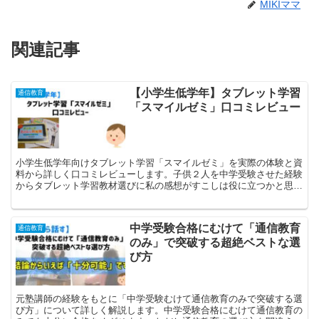
MIKIママ
関連記事
【小学生低学年】タブレット学習
通信教育
「スマイルゼミ」口コミレビュー
小学生低学年向けタブレット学習「スマイルゼミ」を実際の体験と資
料から詳しく口コミレビューします。子供２人を中学受験させた経験
からタブレット学習教材選びに私の感想がすこしは役に立つかと思い
ます。
中学受験合格にむけて「通信教育
通信教育
のみ」で突破する超絶ベストな選
び方
元塾講師の経験をもとに「中学受験むけて通信教育のみで突破する選
び方」について詳しく解説します。中学受験合格にむけて通信教育の