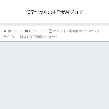
低学年からの中学受験ブログ
ホーム
レビュー
オンライン家庭教師「e-Live（イー
ライブ）」 口コミなど徹底レビュー！