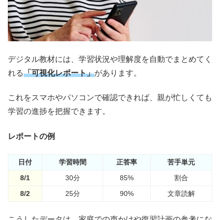
デジタル教材には、学習状況や理解度を自動でまとめてく
れる
「可視化レポート」
があります。
これをスマホやパソコンで確認できれば、親が忙しくても
学習の進捗を把握できます。
レポートの例
日付
学習時間
正答率
苦手単元
8/1
30分
85%
割合
8/2
25分
90%
文章読解
こうしたデータは、家庭での声かけや復習計画の参考にな