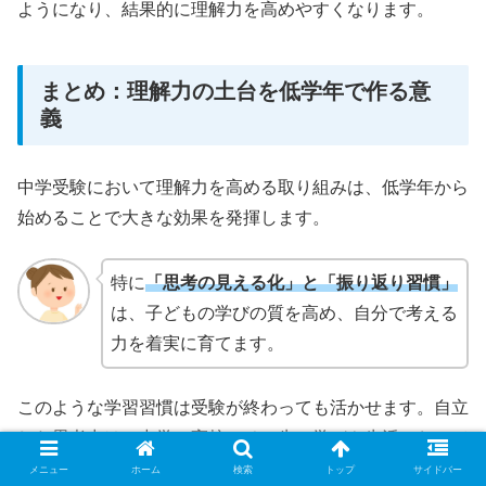
ようになり、結果的に理解力を高めやすくなります。
まとめ：理解力の土台を低学年で作る意
義
中学受験において理解力を高める取り組みは、低学年から
始めることで大きな効果を発揮します。
特に
「思考の見える化」と「振り返り習慣」
は、子どもの学びの質を高め、自分で考える
力を着実に育てます。
このような学習習慣は受験が終わっても活かせます。自立
した思考力は、中学・高校・その先の学びや生活において
も重要な武器になります。
メニュー
ホーム
検索
トップ
サイドバー