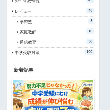
49
おすすめ情報
48
レビュー
8
学習塾
10
家庭教師
30
通信教育
100
中学受験対策
新着記事